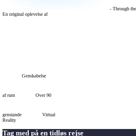
- Through the
En original oplevelse af
Genskabelse
af rum
Over 90
genstande
Virtual
Reality
Tag med på en tidløs rejse